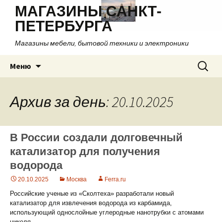
МАГАЗИНЫ САНКТ-
ПЕТЕРБУРГА
Магазины мебели, бытовой техники и электроники
Перейти
Найти:
Меню
к
содержимому
Архив за день: 20.10.2025
В России создали долговечный
катализатор для получения
водорода
20.10.2025
Москва
Ferra.ru
Российские ученые из «Сколтеха» разработали новый
катализатор для извлечения водорода из карбамида,
использующий однослойные углеродные нанотрубки с атомами
никеля.