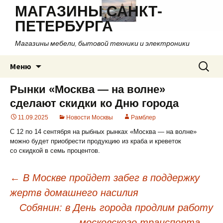
МАГАЗИНЫ САНКТ-
ПЕТЕРБУРГА
Магазины мебели, бытовой техники и электроники
Перейти
Найти:
Меню
к
содержимому
Рынки «Москва — на волне»
сделают скидки ко Дню города
11.09.2025
Новости Москвы
Рамблер
С 12 по 14 сентября на рыбных рынках «Москва — на волне»
можно будет приобрести продукцию из краба и креветок
со скидкой в семь процентов.
←
В Москве пройдет забег в поддержку
жертв домашнего насилия
Навигация
Собянин: в День города продлим работу
по
московского транспорта
→