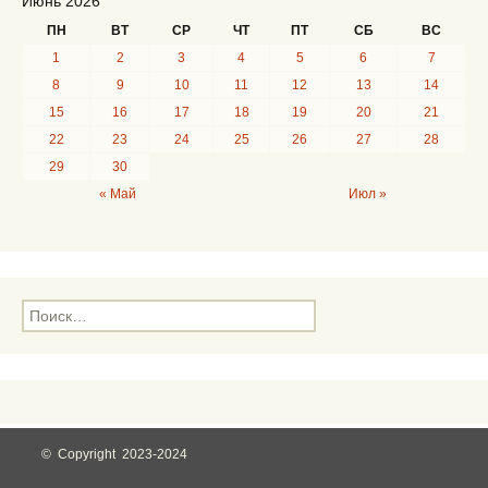
Июнь 2026
ПН
ВТ
СР
ЧТ
ПТ
СБ
ВС
1
2
3
4
5
6
7
8
9
10
11
12
13
14
15
16
17
18
19
20
21
22
23
24
25
26
27
28
29
30
« Май
Июл »
Н
а
й
т
и
:
© Copyright 2023-2024