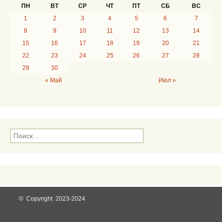
ПН
ВТ
СР
ЧТ
ПТ
СБ
ВС
1
2
3
4
5
6
7
8
9
10
11
12
13
14
15
16
17
18
19
20
21
22
23
24
25
26
27
28
29
30
« Май
Июл »
Н
а
й
т
и
:
© Copyright 2023-2024